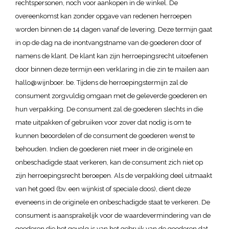
rechtspersonen, noch voor aankopen in de winkel. De
overeenkomst kan zonder opgave van redenen herroepen
worden binnen de 14 dagen vanaf de levering. Deze termijn gaat
in op de dag na de inontvangstname van de goederen door of
namens de klant. De klant kan zijn herroepingsrecht uitoefenen
door binnen deze termijn een verklaring in die zin te mailen aan
hallo@wijnboer. be. Tijdens de herroepingstermijn zal de
consument zorgvuldig omgaan met de geleverde goederen en
hun verpakking. De consument zal de goederen slechts in die
mate uitpakken of gebruiken voor zover dat nodig is om te
kunnen beoordelen of de consument de goederen wenst te
behouden. Indien de goederen niet meer in de originele en
onbeschadigde staat verkeren, kan de consument zich niet op
zijn herroepingsrecht beroepen. Als de verpakking deel uitmaakt
van het goed (bv. een wijnkist of speciale doos), dient deze
eveneens in de originele en onbeschadigde staat te verkeren. De
consument is aansprakelijk voor de waardevermindering van de
goederen die het gevolg is van het gebruik van de goederen dat