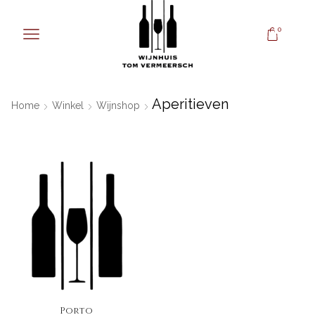
0
Aperitieven
Home
Winkel
Wijnshop
Porto