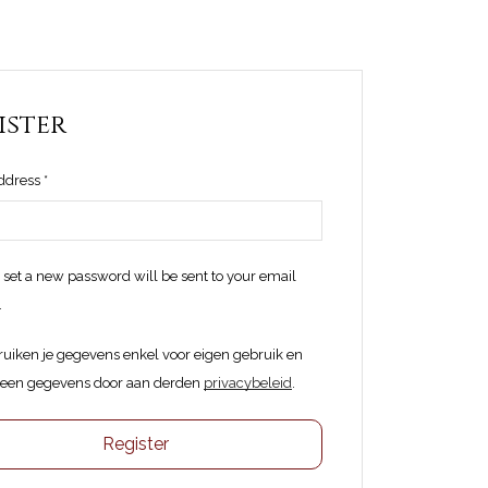
ister
Vereist
ddress
*
o set a new password will be sent to your email
.
uiken je gegevens enkel voor eigen gebruik en
een gegevens door aan derden
privacybeleid
.
Register