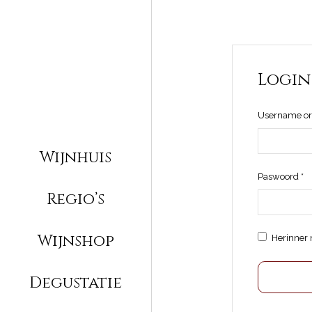
Login
Username or
Wijnhuis
Ve
Paswoord
*
Regio’s
Wijnshop
Herinner 
Degustatie