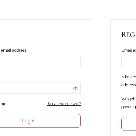
Reg
Vereist
 email address
*
Email a
reist
A link t
address
We gebr
mij
Je password kwijt?
geven g
Log in