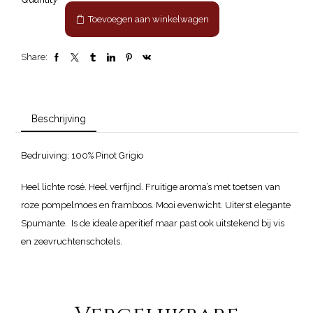
Grigio"
Toevoegen aan winkelwagen
Rosé
Brut
aantal
Share:
Beschrijving
Bedruiving: 100% Pinot Grigio
Heel lichte rosé. Heel verfijnd. Fruitige aroma’s met toetsen van
roze pompelmoes en framboos. Mooi evenwicht. Uiterst elegante
Spumante. Is de ideale aperitief maar past ook uitstekend bij vis
en zeevruchtenschotels.