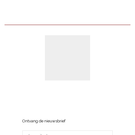
Mahé.
"Syrah"
Rosé
Falesco
Brut
aantal
aantal
Wijnhuis Tom Vermeersch
Sneppenlaan 7, 8370 Blankenberge
Ontvang de nieuwsbrief