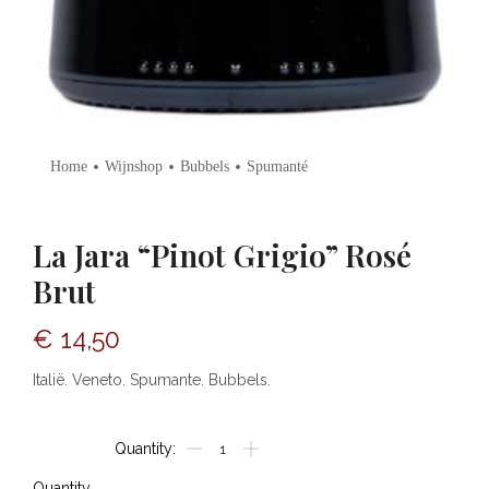
•
•
•
Home
Wijnshop
Bubbels
Spumanté
La Jara “Pinot Grigio” Rosé
Brut
€
14,50
Italië. Veneto. Spumante. Bubbels.
La
Jara
"Pinot
Quantity