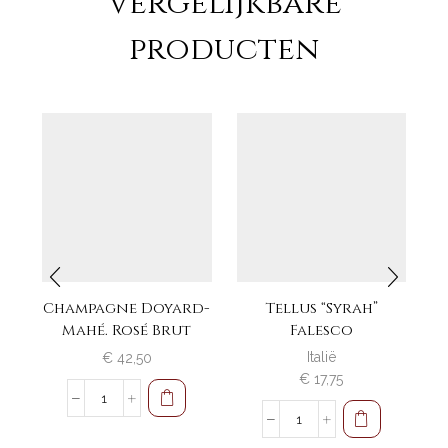
Vergelijkbare
producten
Champagne Doyard-
Tellus “Syrah”
Mahé. Rosé Brut
Falesco
R
Italië
€
42,50
€
17,75
Champagne
Doyard-
Tellus