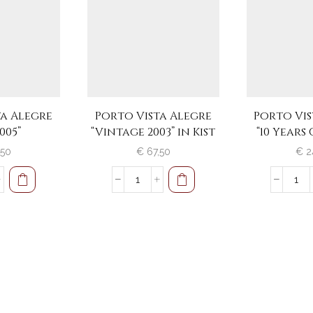
ta Alegre
Porto Vista Alegre
Porto Vis
005”
“Vintage 2003” in Kist
“10 Years
,50
€
67,50
€
2
o
Porto
Por
Vista
Vist
re
Alegre
Ale
"Vintage
"10
"
2003"
Yea
l
in
Old
Kist
Port
aantal
aant