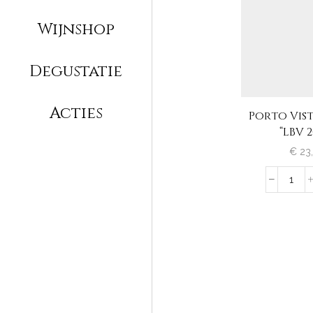
Wijnshop
Degustatie
Acties
Porto Vis
“LBV 2
€
23
Port
Vista
Aleg
"LBV
2005
aanta