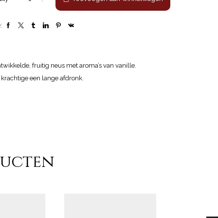
Vista
Alegre
"White"
:
aantal
ntwikkelde, fruitig neus met aroma’s van vanille.
 krachtige een lange afdronk.
ducten