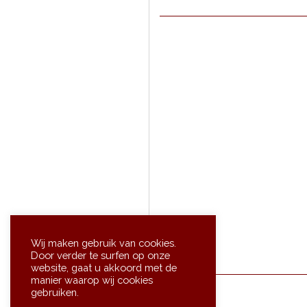
Sne
Wij maken gebruik van cookies.
Door verder te surfen op onze
website, gaat u akkoord met de
manier waarop wij cookies
gebruiken.