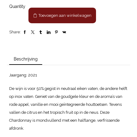
Fog
Quantity
"Chardonnay"
Toevoegen aan winkelwagen
aantal
Share:
Beschrijving
Jaargang: 2021
De wijn is voor 50% gegist in neutraal eiken vaten, de andere helft
op inox vaten. Geniet van de goudgele kleur en de aroma’s van
rode appel, vanille en mooi geïntegreerde houttoetsen. Tevens
vallen de citrus en het tropisch fruit op in de neus. Deze
Chardonnay is mondvullend met een halflange, verfrissende
afdronk.