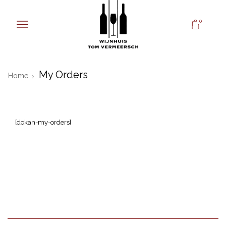
0
My Orders
Home
[dokan-my-orders]