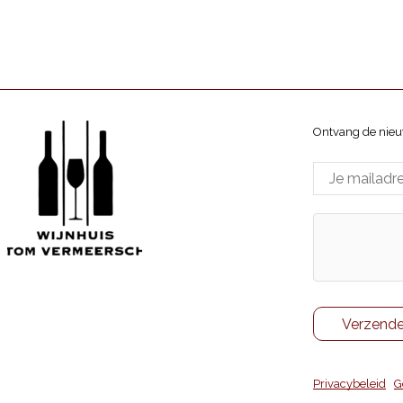
Rol
Lav
aant
Ontvang de nieu
Wijnhuis Tom Vermeersch
ppenlaan 7, 8370 Blankenberge
Privacybeleid
|
G