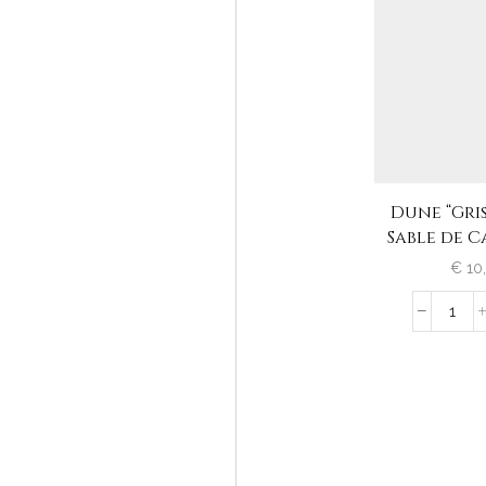
Dune “Gris
Sable de 
€
10
Dun
"Gris
de
Gris"
Sabl
de
Cam
aanta