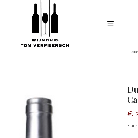
Home
Du
C
€
2
Fran