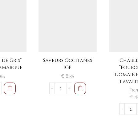
 de Gris”
Saveurs Occitanes
Chablis
Camargue
IGP
“Fourc
Domaine
,95
€
8,35
Lavan
Fran
e
Saveurs
€
4
Occitanes
IGP
aantal
Cha
e
1°
Cru
argue
"Fo
l
Dom