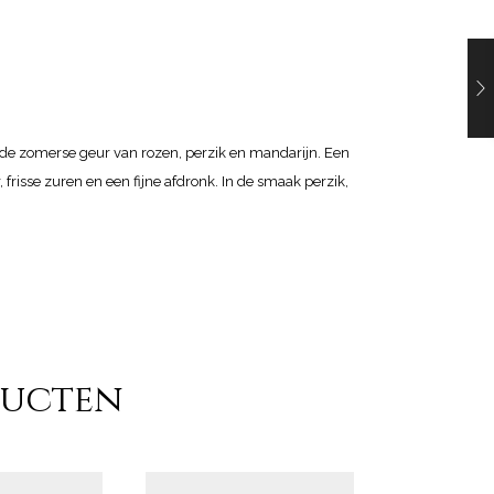
nache, 10% Carignan
nde zomerse geur van rozen, perzik en mandarijn. Een
, frisse zuren en een fijne afdronk. In de smaak perzik,
ducten