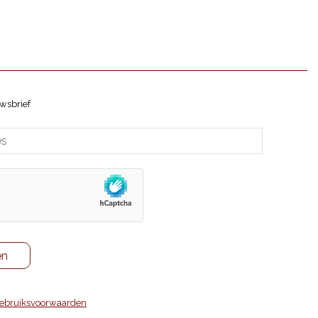
and
antureux
al
wsbrief
ebruiksvoorwaarden