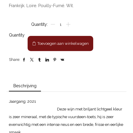
Frankrijk. Loire. Pouilly-Fumé. Wit.
Pouilly-
Fumé
Edmond
Quantity
Figeat
Toevoegen aan winkelwagen
aantal
Share:
Beschrijving
Jaargang: 2021
Deze wijn met briljant lichtgeel kleur
is zeer mineraal, met de typische vuursteen-toets; hij is zeer
evenwichtig met een intense neus en een brede, frisse en eerlijke
smaak.