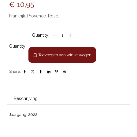
€
10,95
Frankrijk. Provence. Rosé.
Dune
"Gris
de
Quantity
Gris"
Toevoegen aan winkelwagen
Sable
de
Camargue
Share:
aantal
Beschrijving
Jaargang: 2022