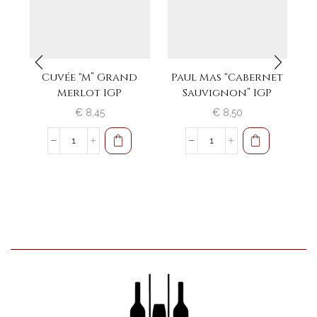
Cuvée “M” Grand
Paul Mas “Cabernet
C
Merlot IGP
Sauvignon” IGP
Vi
€
8,45
€
8,50
Cuvée
Paul
"M"
Mas
Grand
"Cabernet
Merlot
Sauvignon"
IGP
IGP
aantal
aantal