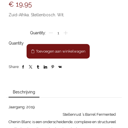
€
19,95
Zuid-Afrika. Stellenbosch. Wit.
Stellenrust
"Chenin
BF
Quantity
56"
Toevoegen aan winkelwagen
White
aantal
Share:
Beschrijving
Jaargang: 2019
Stellenrust ’s Barrel Fermented
Chenin Blanc is een onderscheidende, complexe en structureel