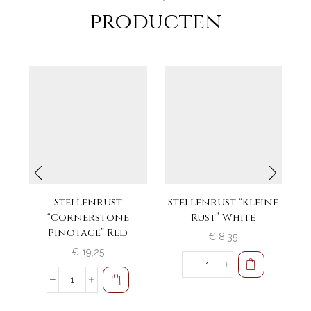
producten
Stellenrust
Stellenrust “Kleine
B
“Cornerstone
Rust” White
Pinotage” Red
€
8,35
€
19,25
Stellenrust
"Kleine
Stellenrust
Rust"
"Cornerstone