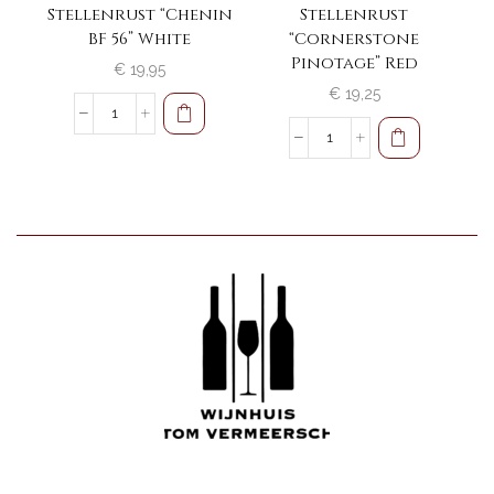
Stellenrust “Chenin
Stellenrust
BF 56” White
“Cornerstone
Pinotage” Red
€
19,95
€
19,25
Stellenrust
"Chenin
Stellenrust
BF
"Cornerstone
56"
Pinotage"
White
Red
aantal
aantal
Wijnhuis Tom Vermeersch