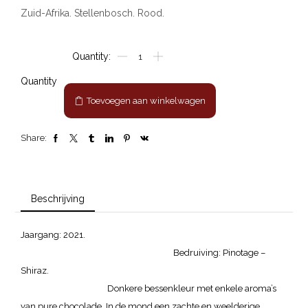
Zuid-Afrika. Stellenbosch. Rood.
Stellenrust
"Kleine
Rust"
Quantity
Red
Toevoegen aan winkelwagen
aantal
Share:
Beschrijving
Jaargang: 2021.
Bedruiving: Pinotage –
Shiraz.
Donkere bessenkleur met enkele aroma’s
van pure chocolade. In de mond een zachte en weelderige