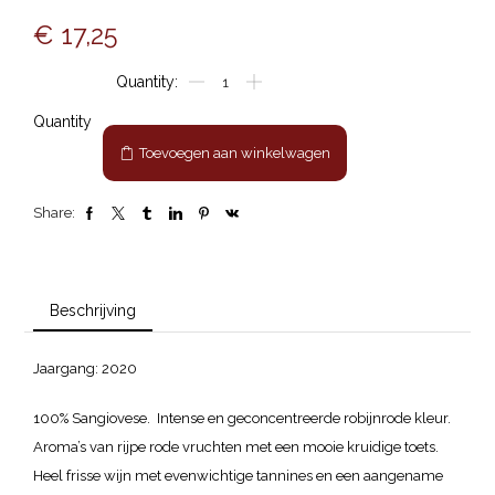
€
17,25
Chianti
Classico
Lornano
Quantity
aantal
Toevoegen aan winkelwagen
Share:
Beschrijving
Jaargang: 2020
100% Sangiovese. Intense en geconcentreerde robijnrode kleur.
Aroma’s van rijpe rode vruchten met een mooie kruidige toets.
Heel frisse wijn met evenwichtige tannines en een aangename