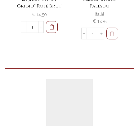
Grigio” Rosé Brut
Falesco
Italië
€
14,50
€
17,75
La
Jara
Tellus
"Pinot
"Syrah"
Grigio"
Falesco
Rosé
aantal
Brut
aantal