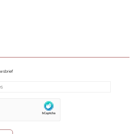
Oostenrijk
Portugal
Roemenië
Slovenië
Spanje
Verenigde Staten
Vinsmoselle - Château de
wsbrief
Stadtbredimus Marque
Nationale
Wijn van de maand
Zuid-Afrika