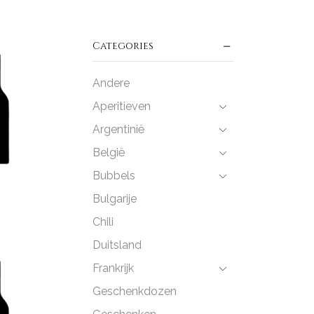
Categories
Andere
Aperitieven
Argentinië
België
Bubbels
Bulgarije
Chili
Duitsland
Frankrijk
Geschenkdozen