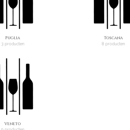
Puglia
Toscana
3 producten
8 producten
Veneto
9 producten