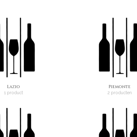
Lazio
Piemonte
1 product
2 producten