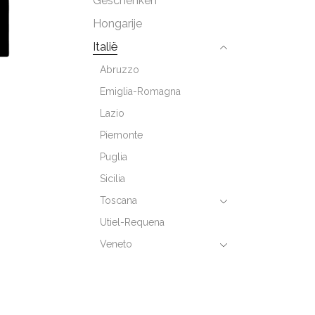
Geschenken
Hongarije
Italië
Abruzzo
Emiglia-Romagna
Lazio
Piemonte
Puglia
Sicilia
Toscana
Utiel-Requena
Veneto
Magnum
Moldavië
Nieuw-Zeeland