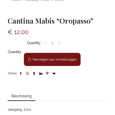
Cantina Mabis “Oropasso”
€
12,00
Cantina
Mabis
"Oropasso"
Quantity
aantal
Toevoegen aan winkelwagen
Share:
Beschrijving
Jaargang: 2021