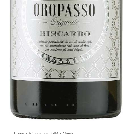
•
•
•
Home
Wijnshop
Italië
Veneto