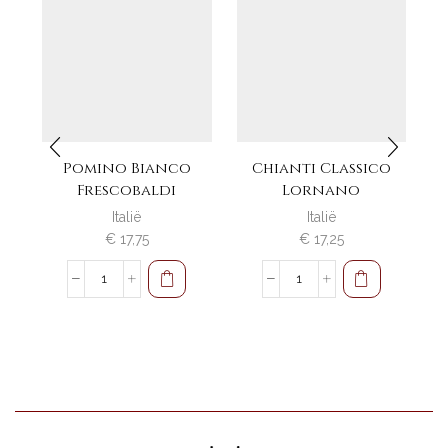
Pomino Bianco
Chianti Classico
Frescobaldi
Lornano
Italië
Italië
€
17,75
€
17,25
Pomino
Chianti
Bianco
Classico
Frescobaldi
Lornano
aantal
aantal