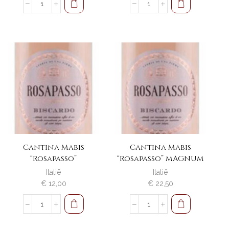
Cantina
Cantina
Mabis
Mabis
"Neropasso"
"Oropasso"
aantal
aantal
Cantina Mabis
Cantina Mabis
“Rosapasso”
“Rosapasso” MAGNUM
Italië
Italië
€
12,00
€
22,50
Cantina
Cantina
Mabis
Mabis