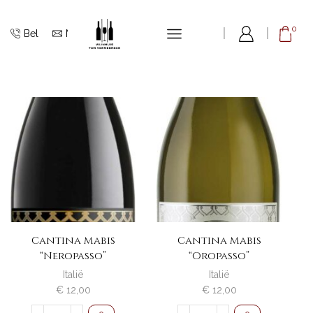
Veneto
0
Home
Winkel
Wijnshop
Italië
Bel
Mail
Cantina Mabis
Cantina Mabis
“Neropasso”
“Oropasso”
Italië
Italië
€
12,00
€
12,00