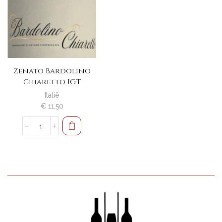
Zenato Bardolino
Chiaretto IGT
Italië
€
11,50
Zenato
Bardolino
Chiaretto
IGT
aantal