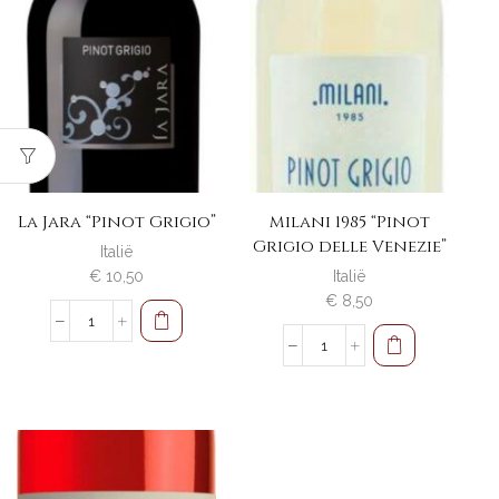
La
La
Jara
Jara
"Prosecco"
"Pinot
Brut
Grigio"
&
Rosé
2
Brut
glazen
&
aantal
2
glazen
La Jara “Pinot Grigio”
Milani 1985 “Pinot
aantal
Grigio delle Venezie”
Italië
€
10,50
Italië
€
8,50
La
Jara
Milani
"Pinot
1985
Grigio"
"Pinot
aantal
Grigio
delle
Venezie"
aantal