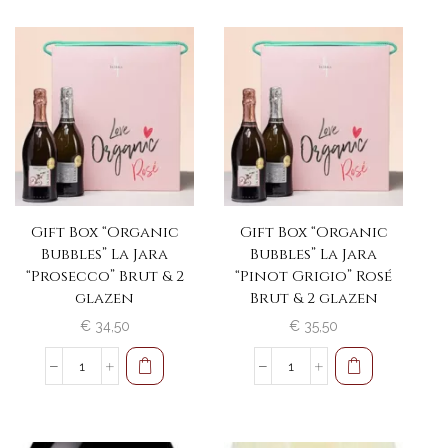
"Rosapasso"
"Rosapasso"
aantal
MAGNUM
aantal
Gift Box “Organic
Gift Box “Organic
Bubbles” La Jara
Bubbles” La Jara
“Prosecco” Brut & 2
“Pinot Grigio” Rosé
glazen
Brut & 2 glazen
€
34,50
€
35,50
Gift
Gift
Box
Box
"Organic
"Organic
Bubbles"
Bubbles"