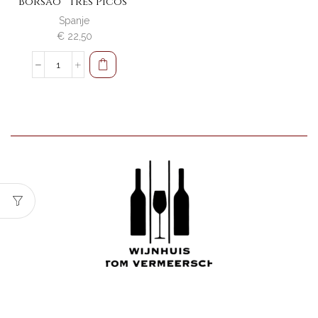
Borsao “Tres Picos”
Spanje
€
22,50
Borsao
"Tres
Picos"
aantal
Wijnhuis Tom Vermeersch