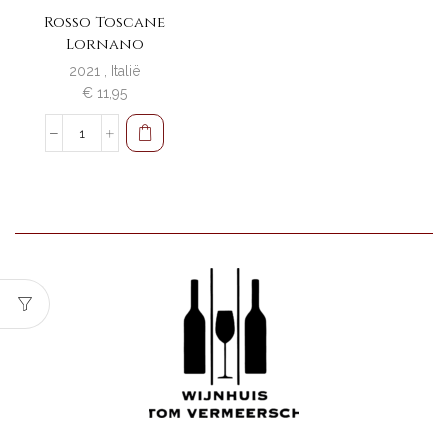
Rosso Toscane
Lornano
2021
,
Italië
€
11,95
Rosso
Toscane
Lornano
aantal