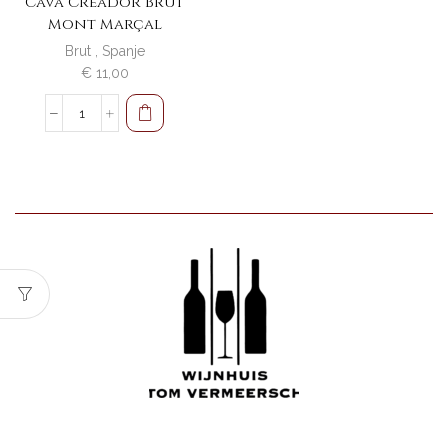
Cava Creador Brut
Mont Marçal
Brut
,
Spanje
€
11,00
Cava
Creador
Brut
Mont
Marçal
aantal
Wijnhuis Tom Vermeersch