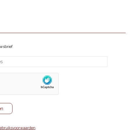
Geschenken
Hongarije
Italië
Magnum
Moldavië
wsbrief
Nieuw-Zeeland
Oostenrijk
Portugal
Roemenië
Slovenië
Spanje
Verenigde Staten
Vinsmoselle - Château de
Stadtbredimus Marque
ebruiksvoorwaarden